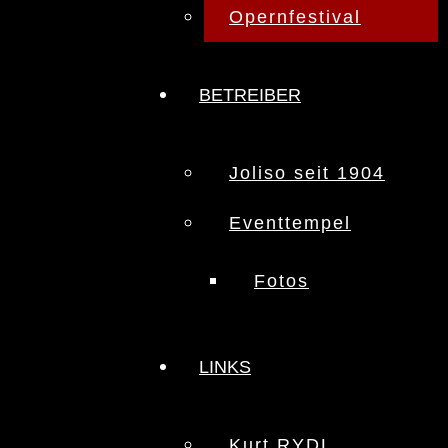
Opernfestival
BETREIBER
Joliso seit 1904
Eventtempel
Fotos
LINKS
Kurt RYDL